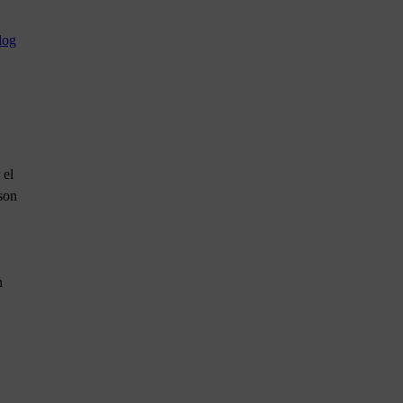
log
 el
 son
n