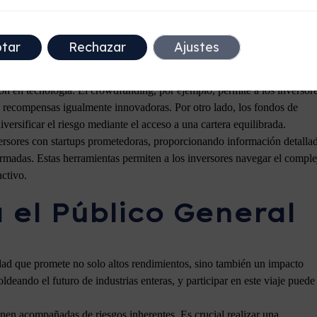
ectores. Más información sobre estas estrategias está disponible en
tar
Rechazar
Ajustes
a Inversiones Tecnológicas
sión en tecnología. El crowdfunding, por ejemplo, permite a los inversor
e recompensas igualmente innovadoras. Por otro lado, los fondos de
ersificar el riesgo mediante el acceso a una cartera equilibrada.
ersores con startups prometedoras, proporcionando información detalla
ormadas. Estas herramientas permiten a los inversores navegar el comple
activo.
 el Público General
idad que promete no solo altos rendimientos, sino también un impacto
deando el futuro de industrias enteras, y participar en este viaje puede
nen acompañadas de riesgos inherentes. Es crucial realizar una