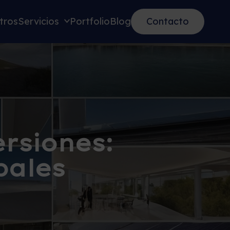
tros
Servicios
Portfolio
Blog
Contacto
rsiones:
bales