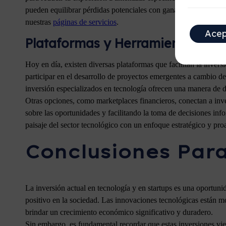
pueden equilibrar pérdidas potenciales con ganancias en otros s
nuestras
páginas de servicios
.
Acep
Plataformas y Herramientas par
Hoy en día, existen diversas plataformas que facilitan la inver
participar en el desarrollo de proyectos emergentes a cambio d
inversión especializados en tecnología ofrecen una manera de div
Otras opciones, como marketplaces financieros, conectan a inv
sobre las oportunidades y facilitando la toma de decisiones inf
paisaje del sector tecnológico con un enfoque estratégico y pro
Conclusiones Para
La inversión actual en tecnología y en startups es una oportun
positivo en la sociedad. Las innovaciones tecnológicas están mol
brindar un crecimiento económico significativo y duradero.
Sin embargo, es fundamental recordar que estas inversiones vie