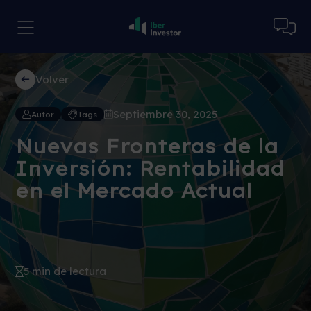
Volver
Septiembre 30, 2025
Autor
Tags
Nuevas Fronteras de la
Inversión: Rentabilidad
en el Mercado Actual
5 min de lectura