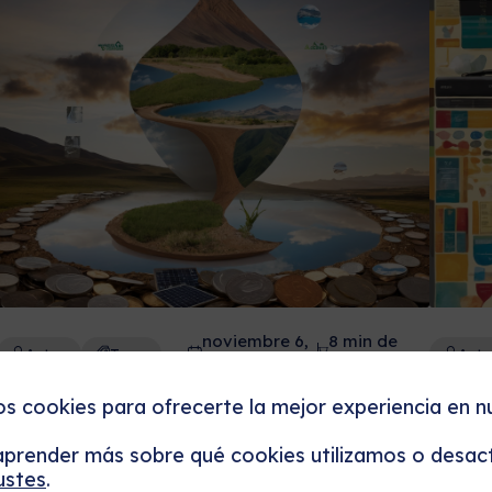
noviembre 6,
8 min de
Autor
Tags
Auto
2025
lectura
Estrategias de Inversión
Cómo
os cookies para ofrecerte la mejor experiencia en n
Eficaces para un Crecimiento
Dive
prender más sobre qué cookies utilizamos o desact
Sostenible
Valo
ustes
.