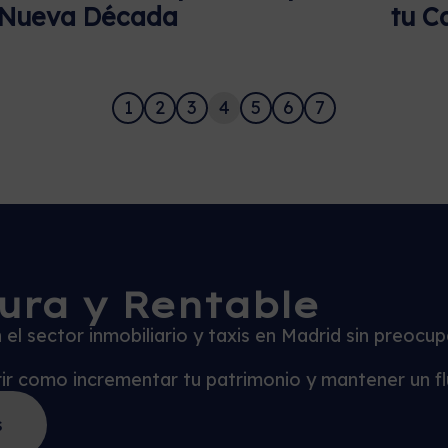
Nueva Década
tu C
1
2
3
4
5
6
7
ura y Rentable
el sector inmobiliario y taxis en Madrid sin preocu
brir como incrementar tu patrimonio y mantener un f
s