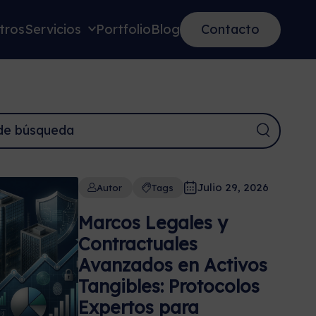
tros
Servicios
Portfolio
Blog
Contacto
Julio 29, 2026
Autor
Tags
Marcos Legales y
Contractuales
Avanzados en Activos
Tangibles: Protocolos
Expertos para