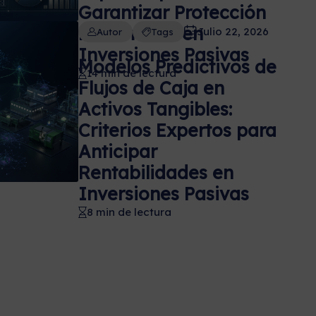
Garantizar Protección
Patrimonial en
Julio 22, 2026
Autor
Tags
Inversiones Pasivas
Modelos Predictivos de
14 min de lectura
Flujos de Caja en
Activos Tangibles:
Criterios Expertos para
Anticipar
Rentabilidades en
Inversiones Pasivas
8 min de lectura