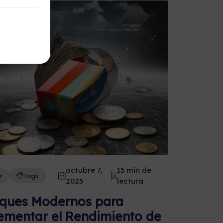
octubre 7,
15 min de
r
Tags
2025
lectura
ques Modernos para
ementar el Rendimiento de