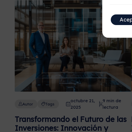
Acep
octubre 21,
9 min de
Autor
Tags
2025
lectura
Transformando el Futuro de las
Inversiones: Innovación y