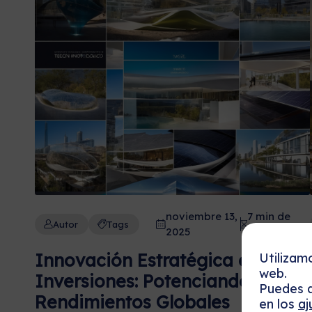
noviembre 13,
7 min de
Autor
Tags
2025
lectura
Innovación Estratégica en
Utilizam
web.
Inversiones: Potenciando
Puedes a
Rendimientos Globales
en los
aj