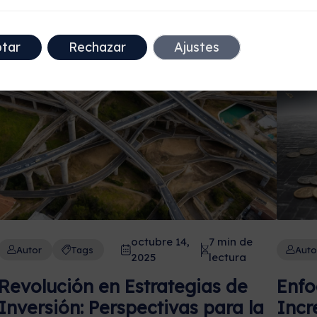
tar
Rechazar
Ajustes
octubre 14,
7 min de
Autor
Tags
Auto
2025
lectura
Revolución en Estrategias de
Enfo
Inversión: Perspectivas para la
Incr