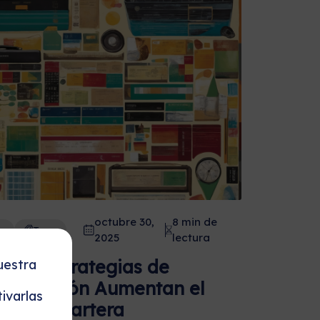
octubre 30,
8 min de
r
Tags
2025
lectura
 las Estrategias de
uestra
rsificación Aumentan el
ivarlas
r de la Cartera