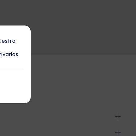
uestra
ivarlas
tes