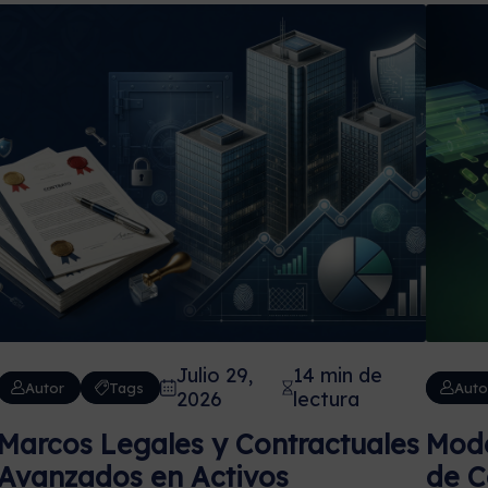
Julio 29,
14 min de
Autor
Tags
Auto
2026
lectura
Marcos Legales y Contractuales
Mode
Avanzados en Activos
de C