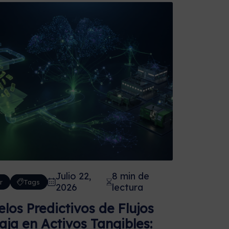
Julio 22,
8 min de
r
Tags
2026
lectura
los Predictivos de Flujos
aja en Activos Tangibles: