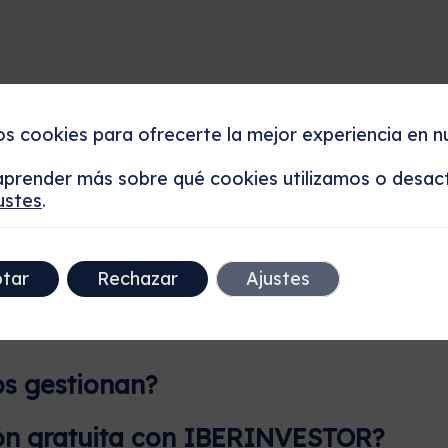
os cookies para ofrecerte la mejor experiencia en n
prender más sobre qué cookies utilizamos o desact
ustes
.
eguntas frecuen
tar
Rechazar
Ajustes
os gestionan?
ón gratuita con IBERINVESTOR?