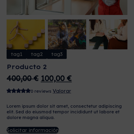
tag1
tag2
tag3
Producto 2
El
El
400,00
€
100,00
€
precio
precio
Valorar
0 reviews
original
actual
era:
es:
Lorem ipsum dolor sit amet, consectetur adipiscing
elit. Sed do eiusmod tempor incididunt ut labore et
400,00 €.
100,00 €.
dolore magna aliqua.
Solicitar información