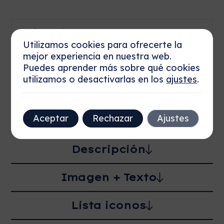
Envío gratis
Utilizamos cookies para ofrecerte la
mejor experiencia en nuestra web.
100 días de derecho de devolución
Puedes aprender más sobre qué cookies
utilizamos o desactivarlas en los
ajustes
.
Pago al cobrar
Aceptar
Rechazar
Ajustes
Descripción
Imagen + Texto
Lista iconos