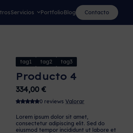
tros
Servicios
Portfolio
Blog
Contacto
tag1
tag2
tag3
Producto 4
334,00
€
0 reviews
Valorar
Lorem ipsum dolor sit amet,
consectetur adipiscing elit. Sed do
eiusmod tempor incididunt ut labore et