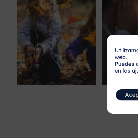
Utilizam
web.
Puedes a
en los
aj
Acep