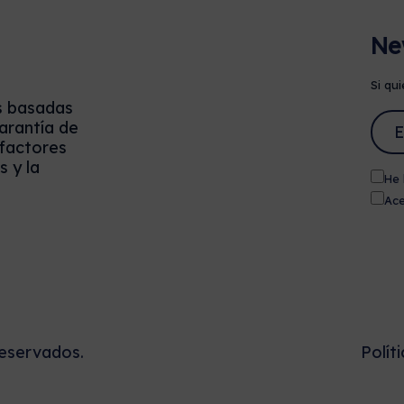
Ne
Si qui
s basadas
arantía de
 factores
 y la
He 
Ace
eservados.
Polít