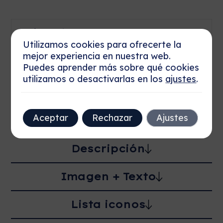
Envío gratis
Utilizamos cookies para ofrecerte la
mejor experiencia en nuestra web.
100 días de derecho de devolución
Puedes aprender más sobre qué cookies
utilizamos o desactivarlas en los
ajustes
.
Pago al cobrar
Aceptar
Rechazar
Ajustes
Descripción
Imagen + Texto
Lista iconos