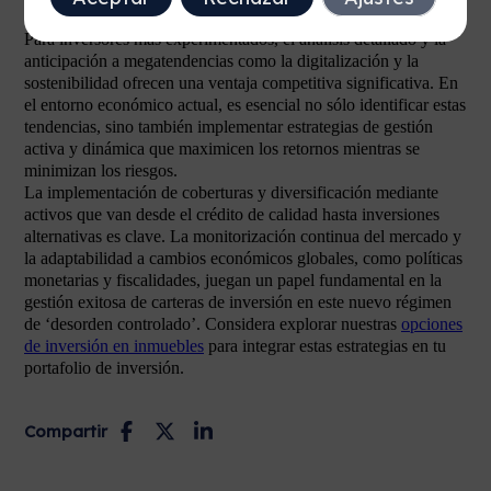
Para inversores más experimentados, el análisis detallado y la
anticipación a megatendencias como la digitalización y la
sostenibilidad ofrecen una ventaja competitiva significativa. En
el entorno económico actual, es esencial no sólo identificar estas
tendencias, sino también implementar estrategias de gestión
activa y dinámica que maximicen los retornos mientras se
minimizan los riesgos.
La implementación de coberturas y diversificación mediante
activos que van desde el crédito de calidad hasta inversiones
alternativas es clave. La monitorización continua del mercado y
la adaptabilidad a cambios económicos globales, como políticas
monetarias y fiscalidades, juegan un papel fundamental en la
gestión exitosa de carteras de inversión en este nuevo régimen
de ‘desorden controlado’. Considera explorar nuestras
opciones
de inversión en inmuebles
para integrar estas estrategias en tu
portafolio de inversión.
Compartir