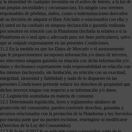
y la idoneidad de cualquier inversión en el activo de Interés, a la luz de
sus propias necesidades y circunstancias). En ningún caso seremos
responsables de pérdidas, daños, costes o indemnizaciones derivados
de su decisión de adquirir el Bien Afectado o relacionados con ella; y
(i) usted no ha confiado en ninguna declaración o garantía realizada
por nosotros en relación con la Plataforma (incluida la relativa a si la
Plataforma es o será apta o adecuada para sus fines particulares), salvo
que se estipule expresamente en las presentes Condiciones.
11.2 En la medida en que los Datos de Mercado o el asesoramiento
que le proporcionemos incorporen información y/o datos de terceros,
no ofrecemos ninguna garantía en relación con dicha información y/o
datos y declinamos expresamente toda responsabilidad en relación con
los mismos (incluyendo, sin limitación, en relación con su exactitud,
integridad, idoneidad y fiabilidad) y nada de lo dispuesto en las
presentes Condiciones pretende reducir los derechos de propiedad que
dichos terceros tengan con respecto a su información y/o datos.
12. Legislación australiana en materia de consumo
12.1 Determinada legislación, leyes y reglamentos similares de
protección del consumidor, pueden conferirle derechos, garantías y
recursos relacionados con la prestación de la Plataforma y los Servicios
por nuestra parte que no pueden excluirse, restringirse ni modificarse
(Derechos de la Ley del Consumidor).
12.2 Si la ley 4/2022 le es aplicable como consumidor, nada de lo