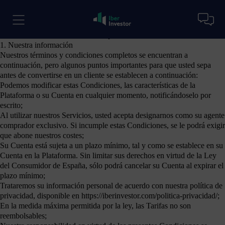
Bienvenido a IberInvestor
IberInvestor le ayuda a encontrar, comprar y administrar activos de
inversión. Por favor, lea atentamente nuestros Términos y Condiciones
antes de acceder o utilizar nuestra plataforma.
1. Nuestra información
Nuestros términos y condiciones completos se encuentran a
continuación, pero algunos puntos importantes para que usted sepa
antes de convertirse en un cliente se establecen a continuación:
Podemos modificar estas Condiciones, las características de la
Plataforma o su Cuenta en cualquier momento, notificándoselo por
escrito;
Al utilizar nuestros Servicios, usted acepta designarnos como su agente
comprador exclusivo. Si incumple estas Condiciones, se le podrá exigir
que abone nuestros costes;
Su Cuenta está sujeta a un plazo mínimo, tal y como se establece en su
Cuenta en la Plataforma. Sin limitar sus derechos en virtud de la Ley
del Consumidor de España, sólo podrá cancelar su Cuenta al expirar el
plazo mínimo;
Trataremos su información personal de acuerdo con nuestra política de
privacidad, disponible en https://iberinvestor.com/politica-privacidad/;
En la medida máxima permitida por la ley, las Tarifas no son
reembolsables;