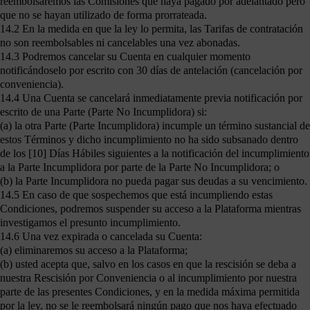
reembolsaremos las Comisiones que haya pagado por adelantado pero
que no se hayan utilizado de forma prorrateada.
14.2 En la medida en que la ley lo permita, las Tarifas de contratación
no son reembolsables ni cancelables una vez abonadas.
14.3 Podremos cancelar su Cuenta en cualquier momento
notificándoselo por escrito con 30 días de antelación (cancelación por
conveniencia).
14.4 Una Cuenta se cancelará inmediatamente previa notificación por
escrito de una Parte (Parte No Incumplidora) si:
(a) la otra Parte (Parte Incumplidora) incumple un término sustancial de
estos Términos y dicho incumplimiento no ha sido subsanado dentro
de los [10] Días Hábiles siguientes a la notificación del incumplimiento
a la Parte Incumplidora por parte de la Parte No Incumplidora; o
(b) la Parte Incumplidora no pueda pagar sus deudas a su vencimiento.
14.5 En caso de que sospechemos que está incumpliendo estas
Condiciones, podremos suspender su acceso a la Plataforma mientras
investigamos el presunto incumplimiento.
14.6 Una vez expirada o cancelada su Cuenta:
(a) eliminaremos su acceso a la Plataforma;
(b) usted acepta que, salvo en los casos en que la rescisión se deba a
nuestra Rescisión por Conveniencia o al incumplimiento por nuestra
parte de las presentes Condiciones, y en la medida máxima permitida
por la ley, no se le reembolsará ningún pago que nos haya efectuado