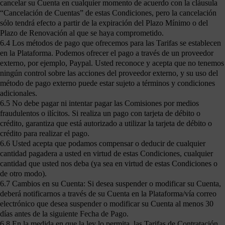
cancelar su Cuenta en cualquier momento de acuerdo con la cláusula
“Cancelación de Cuentas” de estas Condiciones, pero la cancelación
sólo tendrá efecto a partir de la expiración del Plazo Mínimo o del
Plazo de Renovación al que se haya comprometido.
6.4 Los métodos de pago que ofrecemos para las Tarifas se establecen
en la Plataforma. Podemos ofrecer el pago a través de un proveedor
externo, por ejemplo, Paypal. Usted reconoce y acepta que no tenemos
ningún control sobre las acciones del proveedor externo, y su uso del
método de pago externo puede estar sujeto a términos y condiciones
adicionales.
6.5 No debe pagar ni intentar pagar las Comisiones por medios
fraudulentos o ilícitos. Si realiza un pago con tarjeta de débito o
crédito, garantiza que está autorizado a utilizar la tarjeta de débito o
crédito para realizar el pago.
6.6 Usted acepta que podamos compensar o deducir de cualquier
cantidad pagadera a usted en virtud de estas Condiciones, cualquier
cantidad que usted nos deba (ya sea en virtud de estas Condiciones o
de otro modo).
6.7 Cambios en su Cuenta: Si desea suspender o modificar su Cuenta,
deberá notificarnos a través de su Cuenta en la Plataforma/vía correo
electrónico que desea suspender o modificar su Cuenta al menos 30
días antes de la siguiente Fecha de Pago.
6.8 En la medida en que la ley lo permita, las Tarifas de Contratación