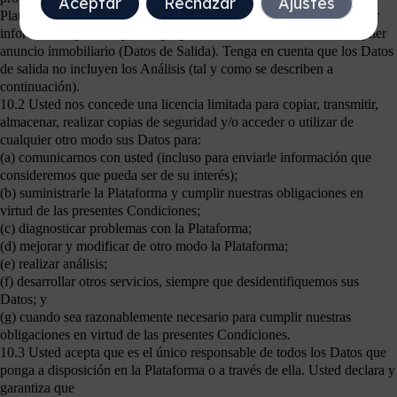
Aceptar
Rechazar
Ajustes
Plataforma utilizando sus Datos como entrada, incluyendo cualquier
información que le hayamos proporcionado en relación con cualquier
anuncio inmobiliario (Datos de Salida). Tenga en cuenta que los Datos
de salida no incluyen los Análisis (tal y como se describen a
continuación).
10.2 Usted nos concede una licencia limitada para copiar, transmitir,
almacenar, realizar copias de seguridad y/o acceder o utilizar de
cualquier otro modo sus Datos para:
(a) comunicarnos con usted (incluso para enviarle información que
consideremos que pueda ser de su interés);
(b) suministrarle la Plataforma y cumplir nuestras obligaciones en
virtud de las presentes Condiciones;
(c) diagnosticar problemas con la Plataforma;
(d) mejorar y modificar de otro modo la Plataforma;
(e) realizar análisis;
(f) desarrollar otros servicios, siempre que desidentifiquemos sus
Datos; y
(g) cuando sea razonablemente necesario para cumplir nuestras
obligaciones en virtud de las presentes Condiciones.
10.3 Usted acepta que es el único responsable de todos los Datos que
ponga a disposición en la Plataforma o a través de ella. Usted declara y
garantiza que