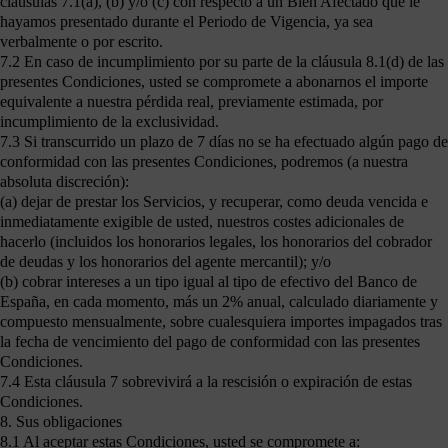
cláusulas 7.1(a), (b) y/o (c) con respecto a un Bien Afectado que le
hayamos presentado durante el Periodo de Vigencia, ya sea
verbalmente o por escrito.
7.2 En caso de incumplimiento por su parte de la cláusula 8.1(d) de las
presentes Condiciones, usted se compromete a abonarnos el importe
equivalente a nuestra pérdida real, previamente estimada, por
incumplimiento de la exclusividad.
7.3 Si transcurrido un plazo de 7 días no se ha efectuado algún pago de
conformidad con las presentes Condiciones, podremos (a nuestra
absoluta discreción):
(a) dejar de prestar los Servicios, y recuperar, como deuda vencida e
inmediatamente exigible de usted, nuestros costes adicionales de
hacerlo (incluidos los honorarios legales, los honorarios del cobrador
de deudas y los honorarios del agente mercantil); y/o
(b) cobrar intereses a un tipo igual al tipo de efectivo del Banco de
España, en cada momento, más un 2% anual, calculado diariamente y
compuesto mensualmente, sobre cualesquiera importes impagados tras
la fecha de vencimiento del pago de conformidad con las presentes
Condiciones.
7.4 Esta cláusula 7 sobrevivirá a la rescisión o expiración de estas
Condiciones.
8. Sus obligaciones
8.1 Al aceptar estas Condiciones, usted se compromete a: