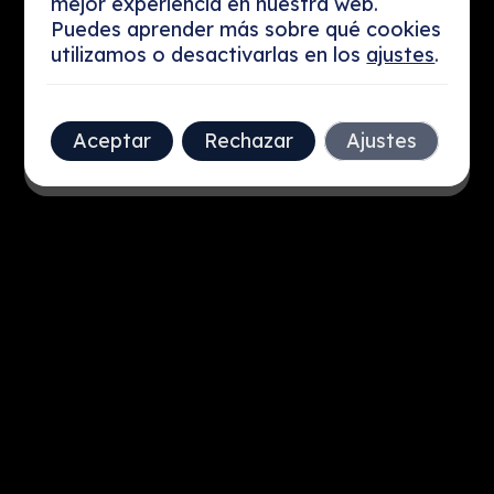
mejor experiencia en nuestra web.
INVERSIÓN
Puedes aprender más sobre qué cookies
utilizamos o desactivarlas en los
ajustes
.
INTELIGENTE
Aceptar
Rechazar
Ajustes
RESERVA SIN COSTE TU SESIÓN DE INVERSIÓN