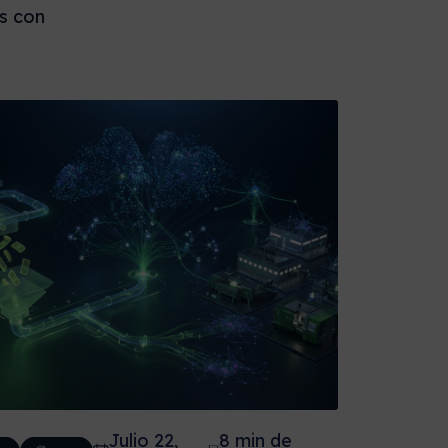
es con
Julio 22,
8 min de