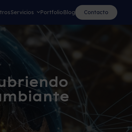
tros
Servicios
Portfolio
Blog
Contacto
cubriendo
ambiante