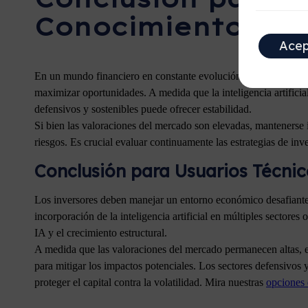
Conocimientos Té
Acep
En un mundo financiero en constante evolución, diversificar e i
maximizar oportunidades. A medida que la inteligencia artificial
defensivos y sostenibles puede ofrecer estabilidad.
Si bien las valoraciones del mercado son elevadas, mantenerse
riesgos. Es crucial evaluar continuamente las estrategias de in
Conclusión para Usuarios Técni
Los inversores deben manejar un entorno económico desafiante m
incorporación de la inteligencia artificial en múltiples sector
IA y el crecimiento estructural.
A medida que las valoraciones del mercado permanecen altas, es 
para mitigar los impactos potenciales. Los sectores defensivos y
proteger el capital contra la volatilidad. Mira nuestras
opciones 