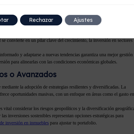
cnicos
tar
Rechazar
Ajustes
nvertir de manera consciente es esencial para minimizar riesgos y
 se convierte en un pilar clave del crecimiento, la inversión en sectores
 informado y adaptarse a nuevas tendencias garantiza una mejor gestión
versión para alinearlas con las condiciones económicas globales.
cos o Avanzados
ediante la adopción de estrategias resilientes y diversificadas. La
es ofrece oportunidades masivas, con un enfoque en áreas como el gasto e
vital considerar los riesgos geopolíticos y la diversificación geográfic
 las inversiones sostenibles representan opciones estratégicas para
de inversión en inmuebles
para ajustar tu portafolio.