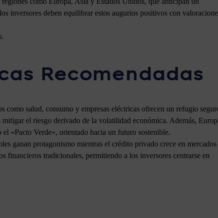
n regiones como Europa, Asia y Estados Unidos, que anticipan un
s inversores deben equilibrar estos augurios positivos con valoracione
s.
icas Recomendadas
os como salud, consumo y empresas eléctricas ofrecen un refugio segur
 mitigar el riesgo derivado de la volatilidad económica. Además, Europ
o el «Pacto Verde», orientado hacia un futuro sostenible.
ables ganan protagonismo mientras el crédito privado crece en mercados
 financieros tradicionales, permitiendo a los inversores centrarse en