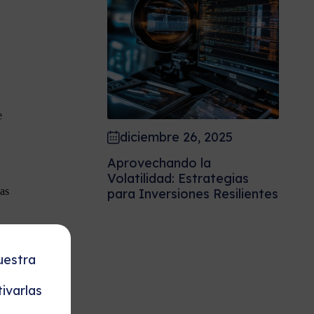
e
diciembre 26, 2025
Aprovechando la
Volatilidad: Estrategias
vas
para Inversiones Resilientes
uestra
ivarlas