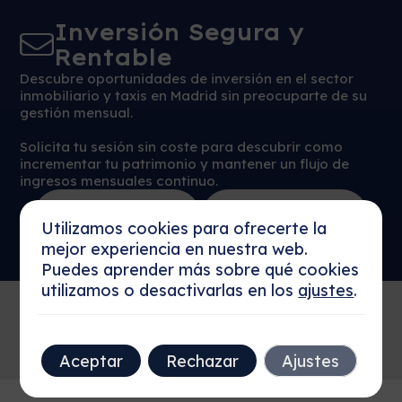
Inversión Segura y
Rentable
Descubre oportunidades de inversión en el sector
inmobiliario y taxis en Madrid sin preocuparte de su
gestión mensual.
Solicita tu sesión sin coste para descubrir como
incrementar tu patrimonio y mantener un flujo de
ingresos mensuales continuo.
Reservar Sesión
Más detalles
Ahora
Utilizamos cookies para ofrecerte la
mejor experiencia en nuestra web.
Puedes aprender más sobre qué cookies
utilizamos o desactivarlas en los
ajustes
.
Aceptar
Rechazar
Ajustes