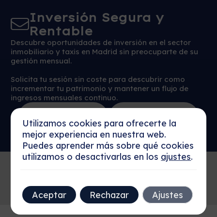
Inversión Segura y
Rentable
Descubre oportunidades de inversión en el sector
inmobiliario y taxis en Madrid sin preocuparte de su
gestión mensual.
Solicita tu sesión sin coste para descubrir como
incrementar tu patrimonio y mantener un flujo de
ingresos mensuales continuo.
Reservar Sesión
Más detalles
Ahora
Utilizamos cookies para ofrecerte la
mejor experiencia en nuestra web.
Puedes aprender más sobre qué cookies
utilizamos o desactivarlas en los
ajustes
.
Aceptar
Rechazar
Ajustes