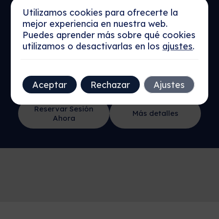
Inversión Segura y
Utilizamos cookies para ofrecerte la
mejor experiencia en nuestra web.
Rentable
Puedes aprender más sobre qué cookies
Descubre oportunidades de inversión en el sector
utilizamos o desactivarlas en los
ajustes
.
inmobiliario y taxis en Madrid sin preocuparte de su
gestión mensual.
Solicita tu sesión sin coste para descubrir como
Aceptar
Rechazar
Ajustes
incrementar tu patrimonio y mantener un flujo de
ingresos mensuales continuo.
Reservar Sesión
Más detalles
Ahora