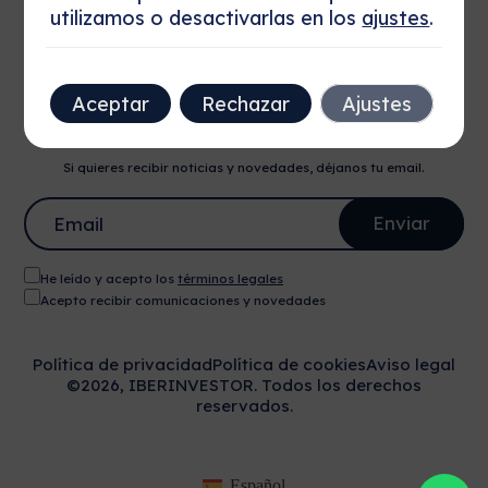
costes asociados y la evolución del mercado.
utilizamos o desactivarlas en los
ajustes
.
Nuestras Redes
Aceptar
Rechazar
Ajustes
Newsletter
Si quieres recibir noticias y novedades, déjanos tu email.
He leído y acepto los
términos legales
Acepto recibir comunicaciones y novedades
Política de privacidad
Política de cookies
Aviso legal
©2026, IBERINVESTOR. Todos los derechos
reservados.
Español