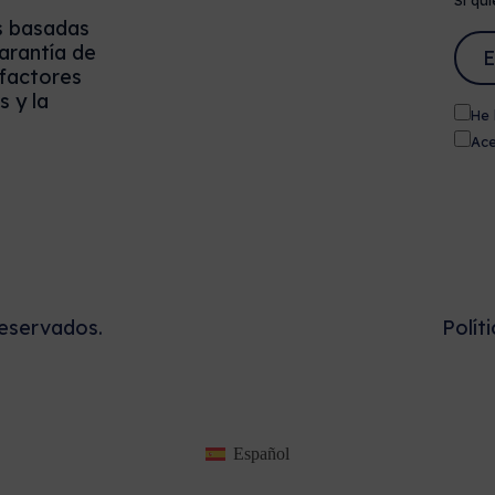
Si qui
s basadas
arantía de
 factores
 y la
He 
Ace
eservados.
Polít
Español