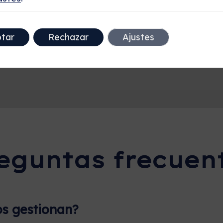
tar
Rechazar
Ajustes
eguntas frecuen
os gestionan?