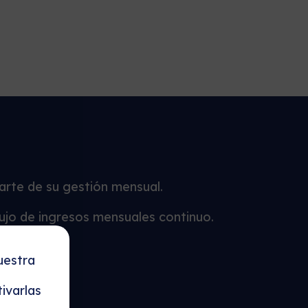
parte de su gestión mensual.
lujo de ingresos mensuales continuo.
uestra
ivarlas