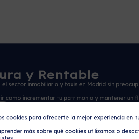
ura y Rentable
el sector inmobiliario y taxis en Madrid sin preocu
brir como incrementar tu patrimonio y mantener un f
s
os cookies para ofrecerte la mejor experiencia en n
prender más sobre qué cookies utilizamos o desact
ustes
.