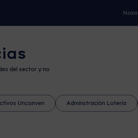
Noso
cias
es del sector y no
ctivos Unconven
Adminstración Loteria