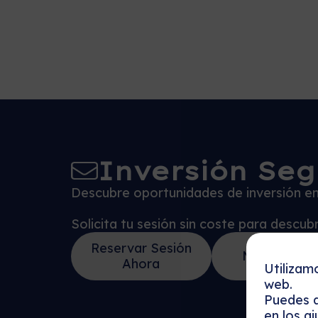
Inversión Seg
Descubre oportunidades de inversión en 
Solicita tu sesión sin coste para descu
Reservar Sesión
Más detalle
Ahora
Utilizam
web.
Puedes a
en los
aj