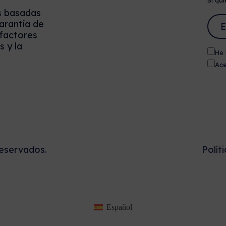
Si qui
s basadas
arantía de
 factores
 y la
He 
Ace
eservados.
Polít
Español