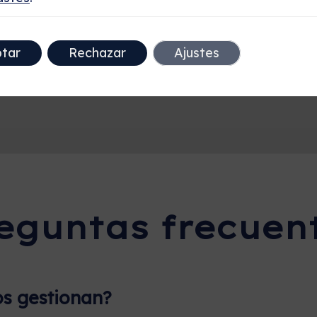
tar
Rechazar
Ajustes
eguntas frecuen
os gestionan?