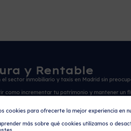
ura y Rentable
el sector inmobiliario y taxis en Madrid sin preocu
brir como incrementar tu patrimonio y mantener un f
s
os cookies para ofrecerte la mejor experiencia en n
prender más sobre qué cookies utilizamos o desact
ustes
.