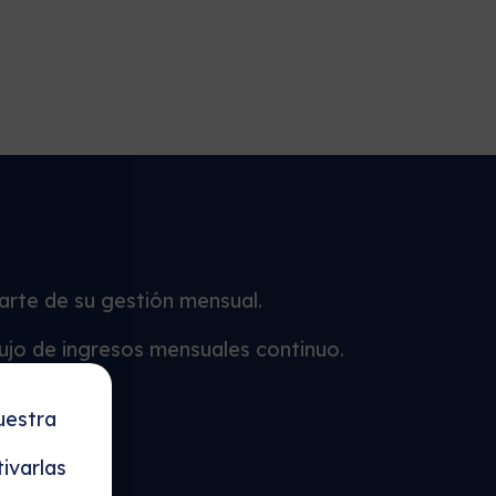
parte de su gestión mensual.
lujo de ingresos mensuales continuo.
uestra
ivarlas