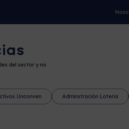
Noso
cias
es del sector y no
ctivos Unconven
Adminstración Loteria