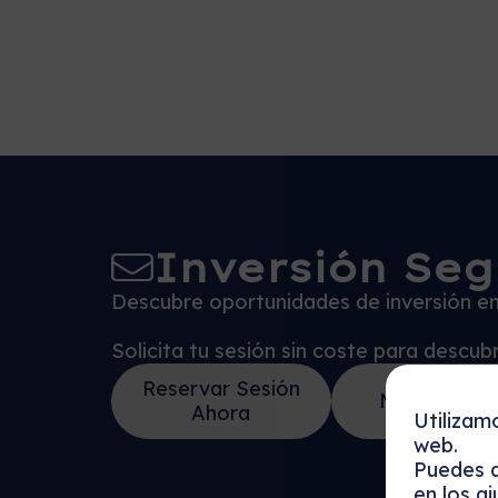
Inversión Seg
Descubre oportunidades de inversión en 
Solicita tu sesión sin coste para descu
Reservar Sesión
Más detalle
Ahora
Utilizam
web.
Puedes a
en los
aj