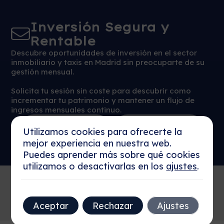
Inversión Segura y
Rentable
Descubre oportunidades de inversión en el sector
inmobiliario y taxis en Madrid sin preocuparte de su
gestión mensual.
Solicita tu sesión sin coste para descubrir como
incrementar tu patrimonio y mantener un flujo de
ingresos mensuales continuo.
Reservar Sesión
Más detalles
Utilizamos cookies para ofrecerte la
Ahora
mejor experiencia en nuestra web.
Puedes aprender más sobre qué cookies
utilizamos o desactivarlas en los
ajustes
.
Aceptar
Rechazar
Ajustes