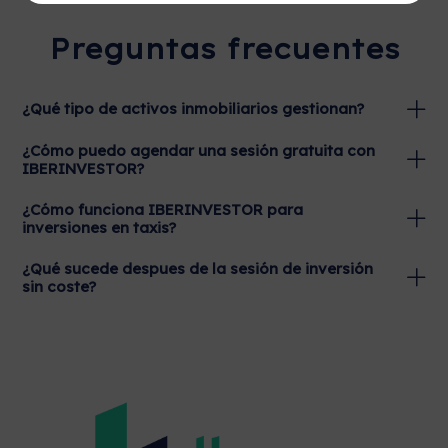
Preguntas frecuentes
¿Qué tipo de activos inmobiliarios gestionan?
¿Cómo puedo agendar una sesión gratuita con
IBERINVESTOR?
¿Cómo funciona IBERINVESTOR para
inversiones en taxis?
¿Qué sucede despues de la sesión de inversión
sin coste?