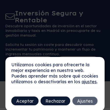
Inversión Segura y
Rentable
Descubre oportunidades de inversión en el sector
inmobiliario y taxis en Madrid sin preocuparte de su
gestión mensual.
Solicita tu sesión sin coste para descubrir como
incrementar tu patrimonio y mantener un flujo de
ingresos mensuales continuo.
Reservar Sesión
Más detalles
Utilizamos cookies para ofrecerte la
Ahora
mejor experiencia en nuestra web.
Puedes aprender más sobre qué cookies
utilizamos o desactivarlas en los
ajustes
.
Aceptar
Rechazar
Ajustes