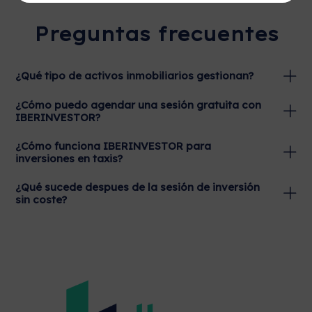
Preguntas frecuentes
¿Qué tipo de activos inmobiliarios gestionan?
¿Cómo puedo agendar una sesión gratuita con
IBERINVESTOR?
¿Cómo funciona IBERINVESTOR para
inversiones en taxis?
¿Qué sucede despues de la sesión de inversión
sin coste?