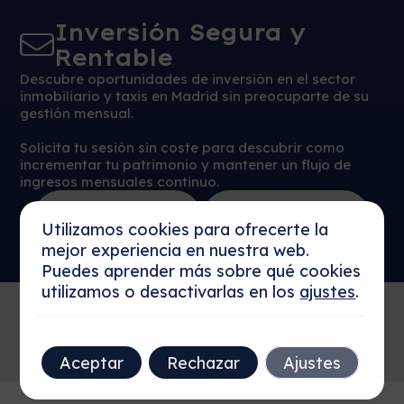
Inversión Segura y
Rentable
Descubre oportunidades de inversión en el sector
inmobiliario y taxis en Madrid sin preocuparte de su
gestión mensual.
Solicita tu sesión sin coste para descubrir como
incrementar tu patrimonio y mantener un flujo de
ingresos mensuales continuo.
Reservar Sesión
Más detalles
Ahora
Utilizamos cookies para ofrecerte la
mejor experiencia en nuestra web.
Puedes aprender más sobre qué cookies
utilizamos o desactivarlas en los
ajustes
.
Aceptar
Rechazar
Ajustes