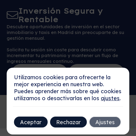
Inversión Segura y
Rentable
Descubre oportunidades de inversión en el sector
inmobiliario y taxis en Madrid sin preocuparte de su
gestión mensual.
Solicita tu sesión sin coste para descubrir como
incrementar tu patrimonio y mantener un flujo de
ingresos mensuales continuo.
Reservar Sesión
Más detalles
Ahora
Utilizamos cookies para ofrecerte la
mejor experiencia en nuestra web.
Puedes aprender más sobre qué cookies
utilizamos o desactivarlas en los
ajustes
.
Aceptar
Rechazar
Ajustes