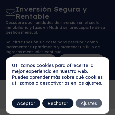
Inversión Segura y
Rentable
Descubre oportunidades de inversión en el sector
inmobiliario y taxis en Madrid sin preocuparte de su
gestión mensual.
Solicita tu sesión sin coste para descubrir como
incrementar tu patrimonio y mantener un flujo de
ingresos mensuales continuo.
Reservar Sesión
Más detalles
Ahora
Utilizamos cookies para ofrecerte la
mejor experiencia en nuestra web.
Puedes aprender más sobre qué cookies
utilizamos o desactivarlas en los
ajustes
.
Aceptar
Rechazar
Ajustes