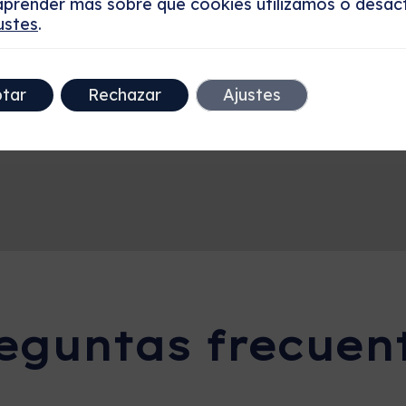
prender más sobre qué cookies utilizamos o desact
ustes
.
tar
Rechazar
Ajustes
eguntas frecuen