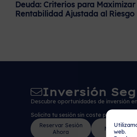
Deuda: Criterios para Maximizar
Rentabilidad Ajustada al Riesgo
Inversión Seg
Descubre oportunidades de inversión en 
Solicita tu sesión sin coste para descu
Utilizam
Reservar Sesión
Más detalle
web.
Ahora