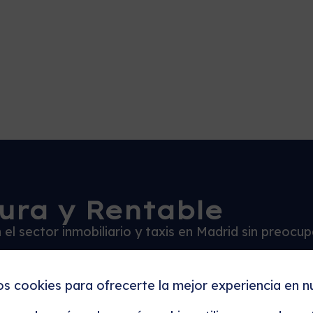
ura y Rentable
el sector inmobiliario y taxis en Madrid sin preocu
brir como incrementar tu patrimonio y mantener un f
os cookies para ofrecerte la mejor experiencia en n
s