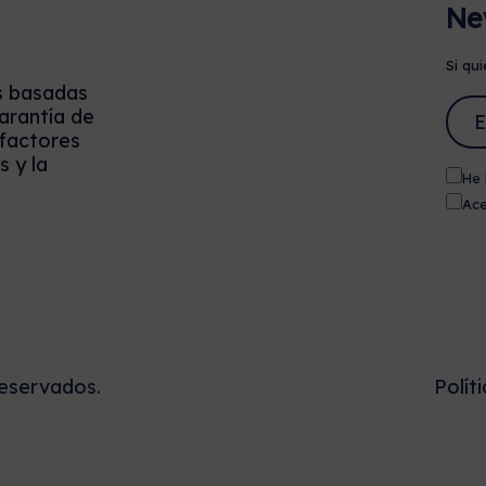
Ne
Si qui
s basadas
arantía de
 factores
 y la
He 
Ace
eservados.
Polít