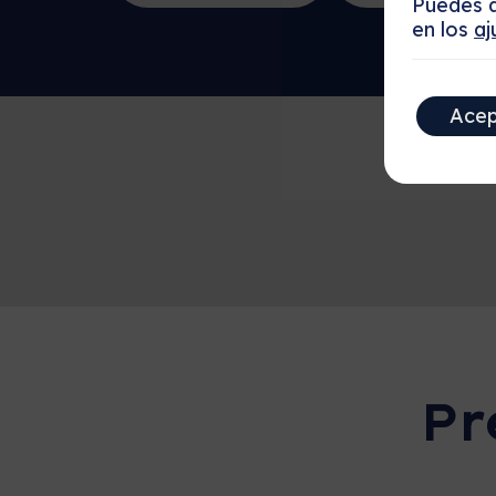
Puedes a
en los
aj
Acep
Pr