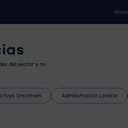
Noso
cias
es del sector y no
ctivos Unconven
Adminstración Loteria