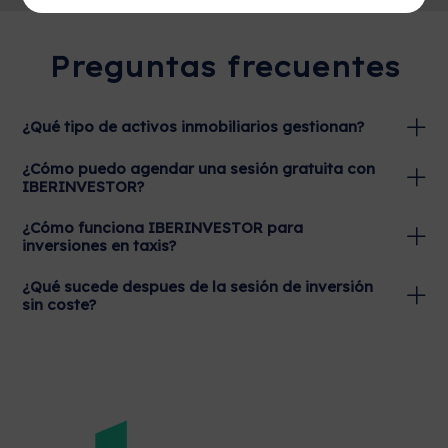
Preguntas frecuentes
¿Qué tipo de activos inmobiliarios gestionan?
¿Cómo puedo agendar una sesión gratuita con
IBERINVESTOR?
¿Cómo funciona IBERINVESTOR para
inversiones en taxis?
¿Qué sucede despues de la sesión de inversión
sin coste?