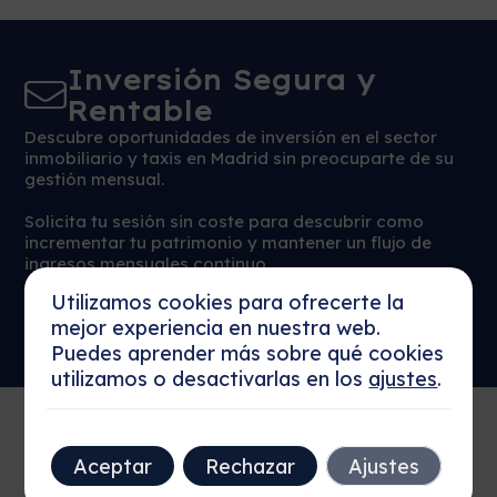
Inversión Segura y
Rentable
Descubre oportunidades de inversión en el sector
inmobiliario y taxis en Madrid sin preocuparte de su
gestión mensual.
Solicita tu sesión sin coste para descubrir como
incrementar tu patrimonio y mantener un flujo de
ingresos mensuales continuo.
Reservar Sesión
Utilizamos cookies para ofrecerte la
Más detalles
Ahora
mejor experiencia en nuestra web.
Puedes aprender más sobre qué cookies
utilizamos o desactivarlas en los
ajustes
.
Aceptar
Rechazar
Ajustes