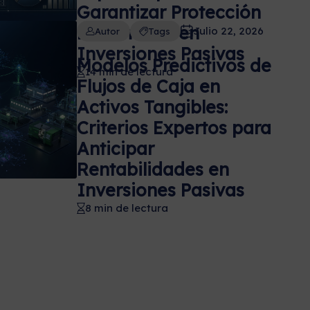
Garantizar Protección
Patrimonial en
Julio 22, 2026
Autor
Tags
Inversiones Pasivas
Modelos Predictivos de
14 min de lectura
Flujos de Caja en
Activos Tangibles:
Criterios Expertos para
Anticipar
Rentabilidades en
Inversiones Pasivas
8 min de lectura