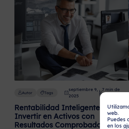
septiembre 9,
7 min de
Autor
Tags
2025
lectura
Rentabilidad Inteligente: Cómo
Utilizam
web.
Invertir en Activos con
Puedes a
Resultados Comprobados
en los
aj