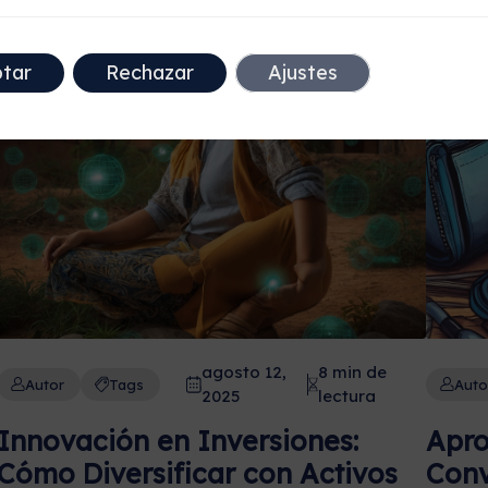
tar
Rechazar
Ajustes
agosto 12,
8 min de
Autor
Tags
Auto
2025
lectura
Innovación en Inversiones:
Apro
Cómo Diversificar con Activos
Conv