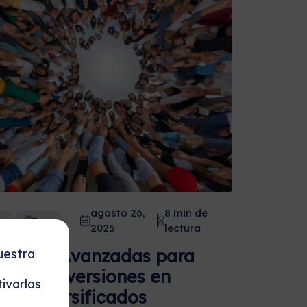
agosto 26,
8 min de
r
Tags
2025
lectura
ategias Avanzadas para
uestra
mizar Inversiones en
ivarlas
vos Diversificados