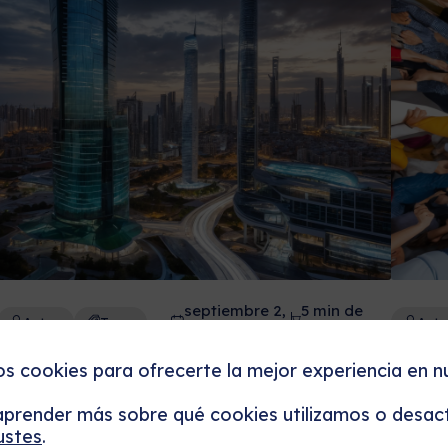
septiembre 2,
5 min de
Autor
Tags
Auto
2025
lectura
El Futuro de las Inversiones:
Estr
os cookies para ofrecerte la mejor experiencia en n
Oportunidades en Sectores
Opti
prender más sobre qué cookies utilizamos o desact
Emergentes
Acti
ustes
.