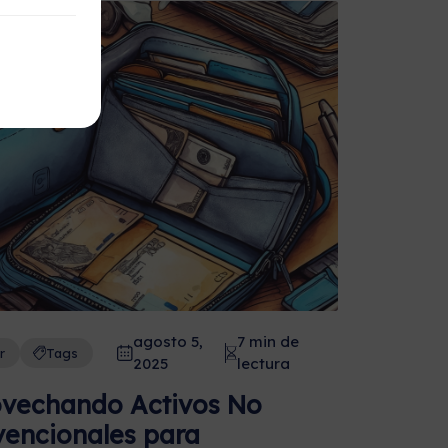
agosto 5,
7 min de
r
Tags
2025
lectura
vechando Activos No
encionales para