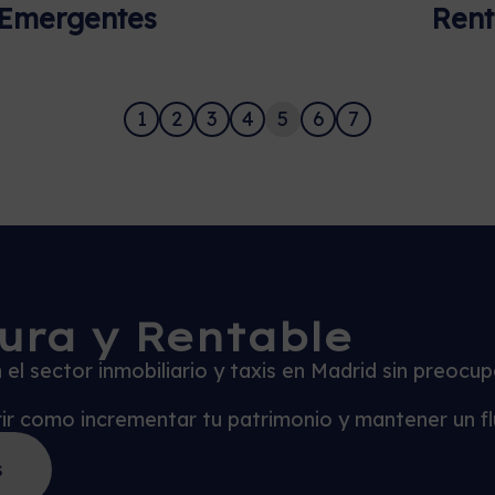
Emergentes
Rent
1
2
3
4
5
6
7
ura y Rentable
el sector inmobiliario y taxis en Madrid sin preocu
brir como incrementar tu patrimonio y mantener un f
s