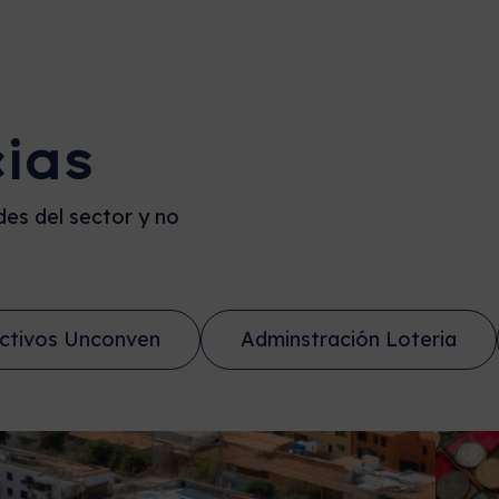
cias
es del sector y no
ctivos Unconven
Adminstración Loteria