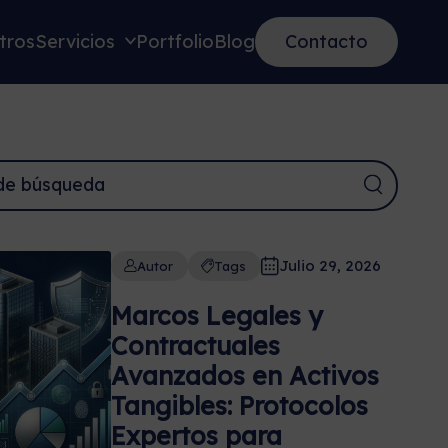
tros
Servicios
Portfolio
Blog
Contacto
Julio 29, 2026
Autor
Tags
Marcos Legales y
Contractuales
Avanzados en Activos
Tangibles: Protocolos
Expertos para