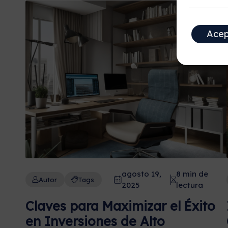
Acep
agosto 19,
8 min de
Autor
Tags
2025
lectura
Claves para Maximizar el Éxito
en Inversiones de Alto