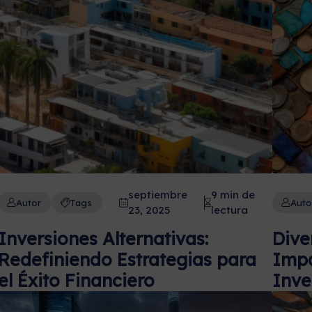
septiembre
9 min de
Autor
Tags
Auto
23, 2025
lectura
Inversiones Alternativas:
Dive
Redefiniendo Estrategias para
Impa
el Éxito Financiero
Inve